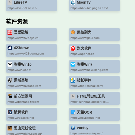
LibreTV
MoonTV
https://live999.online/
https://bbtv-bib.pages.dev/
软件资源
吾爱破解
果核剥壳
https://www.52pojie.cn
https://www.ghxi.com
423down
烈火软件
https://www.423down.com
https://apphot.cc
吻妻Win10
吻妻Win7
https://iwin10.net
https://www.newxitong.com
黑域基地
站长字体
https://www.hybase.com
https://font.chinaz.com/
前方资源网
HTML转EXE工具
https://qianfangzy.com
http://szhnnas.abitsoft.com:8081/
破解软件
天若OCR
https://lrepacks.net
https://ocr.tianruo.net
ventoy
恩山无线论坛
https://www.ventoy.net/
https://www.right.com.cn/