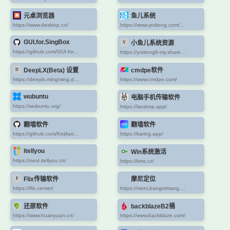
元桌浏览器
鱼儿系统
https://www.desktxp.cn/
https://www.yrxitong.com/h-col-127.html
GUI.for.SingBox
小鱼儿系统资源
https://github.com/GUI-for-Cores/GUI.for.SingBox
https://yrxitong6-my.sharepoint.cn/personal/yrxitong_com_yrxitong_com/_layouts/15/onedrive.aspx?ga=1&id=%2Fpersonal%2Fyrxitong%5Fcom%5Fyrxitong%5Fcom%2FDocuments%2F%E5%B0%8F%E9%B1%BC%E5%84%BFyr%E7%B3%BB%E7%BB%9F%2F%E5%B0%8F%E9%B1%BC%E5%84%BFyr%E7%B3%BB%E7%BB%9F%E9%95%9C%E5%83%8F%E6%B1%87%E6%80%BB
DeepLX(Beta) 设置
cmdpe软件
https://deeplx.mingming.dev/translate
https://www.cmdpe.com/
wubuntu
电脑手机传输软件
https://wubuntu.org/
https://landrop.app/
翻墙软件
翻墙软件
https://github.com/Kejifaxian/welcome
https://karing.app/
itellyou
Win系统激活
https://next.itellyou.cn/
https://kms.cx/
Flix传输软件
摩尼定位
https://flix.center/
https://moni.bangnimang.net
还原软件
backblazeB2桶
https://www.huanyuan.cn/
https://www.backblaze.com/