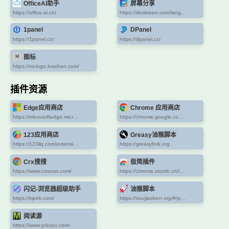
OfficeAI助手
屏幕分享
https://office-ai.cn/
https://deskreen.com/lang-zh_CN
1panel
DPanel
https://1panel.cn/
https://dpanel.cc/
图标
https://mi-logo.lvwzhen.com/
插件资源
Edge应用商店
Chrome 应用商店
https://microsoftedge.microsoft.com/addons/Microsoft-Edge-Extensions-Home
https://chrome.google.com/webstore/category/extensions
123应用商店
Greasy油猴脚本
https://123llq.com/extension/
https://greasyfork.org
Crx搜搜
极简插件
https://www.crxsoso.com/
https://chrome.zzzmh.cn/index
闪记-浏览器超级助手
油猴脚本
https://kjeek.com/
https://soujiaoben.org/#/pages/list/list
阅读源
https://www.yckceo.com/