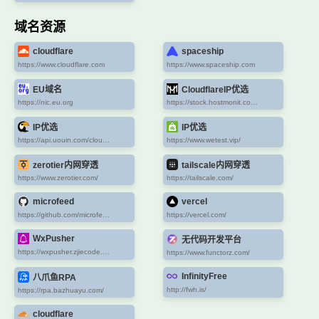
域名资源
cloudflare
spaceship
https://www.cloudflare.com
https://www.spaceship.com
EU域名
CloudflareIP优选
https://nic.eu.org
https://stock.hostmonit.com/CloudFlareYes
IP优选
IP优选
https://api.uouin.com/cloudflare.html
https://www.wetest.vip/
zerotier内网穿透
tailscale内网穿透
https://www.zerotier.com/
https://tailscale.com/
microfeed
vercel
https://github.com/microfeed/microfeed?tab=readme-ov-file#step-2-put-some-secrets-on-your-forked-repo
https://vercel.com/
WxPusher
无代码开发平台
https://wxpusher.zjiecode.com/admin
https://www.functorz.com/
InfinityFree
八爪鱼RPA
http://fwh.is/
https://rpa.bazhuayu.com/
cloudflare