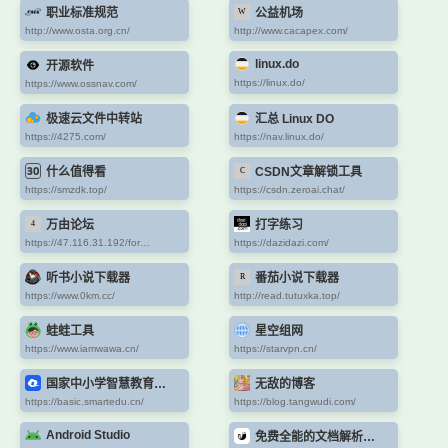
职业标准规范
公益机场
http://www.osta.org.cn/
http://www.cacapex.com/
linux.do
开源软件
https://linux.do/
https://www.ossnav.com/
极速云文件中转站
汇总 Linux DO
https://4275.com/
https://nav.linux.do/
什么值得看
CSDN文章解锁工具
https://smzdk.top/
https://csdn.zeroai.chat/
万由论坛
打字练习
https://47.116.31.192/forum.php
https://dazidazi.com/
听书小说下载器
番茄小说下载器
https://www.0km.cc/
http://read.tutuxka.top/
蛙蛙工具
星空组网
https://www.iamwawa.cn/
https://starvpn.cn/
国家中小学智慧教育平台
无敌的博客
https://basic.smartedu.cn/
https://blog.tangwudi.com/
Android Studio
免费全能的文档解析神器