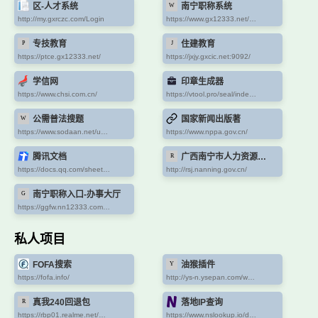
区-人才系统
南宁职称系统
http://my.gxrczc.com/Login
https://www.gx12333.net/uaa/api/person/idandmobile?client_id=acme&redirect_uri=https://ldbz.gx12333.net:7011/zc/ww/oauth/check.html&response_type=code
专技教育
住建教育
https://ptce.gx12333.net/
https://jxjy.gxcic.net:9092/
学信网
印章生成器
https://www.chsi.com.cn/
https://vtool.pro/seal/index.html
公需普法搜题
国家新闻出版著
https://www.sodaan.net/user/search.html
https://www.nppa.gov.cn/
腾讯文档
广西南宁市人力资源和社会保障局网站
https://docs.qq.com/sheet/DZHhrdWJLcXFLUVlV
http://rsj.nanning.gov.cn/
南宁职称入口-办事大厅
https://ggfw.nn12333.com:8081/nnmh/
私人项目
FOFA搜索
油猴插件
https://fofa.info/
http://ys-n.ysepan.com/wap/xinghua/Hedj3BQdbWhR7HBBhS/g8IBid336FgSlgtM9al0PCNlUJp3S7/%E4%BC%98%E5%8C%96%E6%B2%B9%E7%8C%B4%E8%84%9A%E6%9C%AC.txt
真我240回退包
落地IP查询
https://rbp01.realme.net/GT_Neo5_240W/RMX3708_11_A_OTA_0450_all_MBejmZ_CN.zip
https://www.nslookup.io/domains/bpb.yousef.isegaro.com/dns-records/