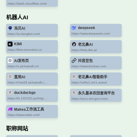
https://dash.cloudflare.com/
机器人AI
deepseek
当贝AI
https://www.deepseek.com/
https://ai.dangbei.com/
KIMI
老北鼻AI
https://kimi.moonshot.cn
https://links.lbb.ai/
AI发布页
抖音豆包
https://x.aichatos8.cn/
https://www.doubao.com
直用AI
老北鼻Ai智能助手
https://chat18.aichatos8.com/#/
https://url4o1.url-1.autos/
duckduckgo
永久基本农田查询平台
https://fx.132133.xyz/https://duckduckgo.com/?t=h_&q=hi&ia=chat
https://yncx.mnr.gov.cn/yn/#/home
Makea工作流工具
https://www.make.com/
职称网站