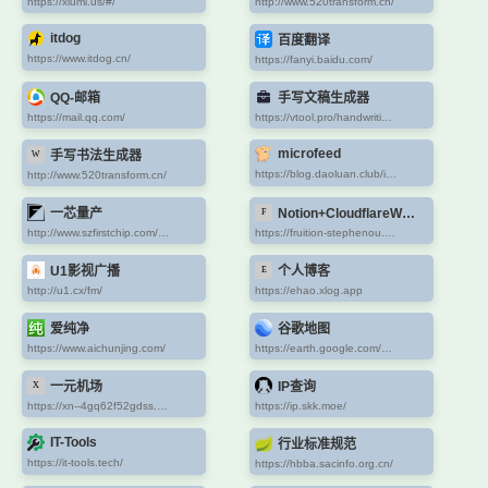
https://xiumi.us/#/
http://www.520transform.cn/
itdog
百度翻译
https://www.itdog.cn/
https://fanyi.baidu.com/
QQ-邮箱
手写文稿生成器
https://mail.qq.com/
https://vtool.pro/handwriting/
microfeed
手写书法生成器
https://blog.daoluan.club/i/microfeed-installation-123-fCBcsvQp63B/
http://www.520transform.cn/
一芯量产
Notion+CloudflareWorkers 代碼生成
http://www.szfirstchip.com/col.jsp?id=137
https://fruition-stephenou.vercel.app/
U1影视广播
个人博客
http://u1.cx/fm/
https://ehao.xlog.app
爱纯净
谷歌地图
https://www.aichunjing.com/
https://earth.google.com/web
一元机场
IP查询
https://xn--4gq62f52gdss.ink/#/login
https://ip.skk.moe/
IT-Tools
行业标准规范
https://it-tools.tech/
https://hbba.sacinfo.org.cn/