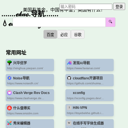
登录
美国有美金，中国有中金，英国有什么？
.......ℯ𝓀𝒶ℴ.导航.......
💧ℯ𝓀𝒶ℴ.ℯ𝓊.ℴ𝓇ℊ💧
🔍
百度
必应
谷歌
常用网址
兴华优学
发现AI导航
http://xinghua.ysepan.com/
https://www.faxianai.com/
Noise导航
cloudflare开源项目
https://www.noisedh.cn/
https://github.com/zhuima/awesome-cloudflare
Clash Verge Rev Docs
xconfig
https://www.clashverge.dev/guide/script.html#1
https://xconfig.pages.dev/index2
HiN-VPN
什么值得买
https://itsyebekhe.github.io/HiN-VPN/
https://www.smzdm.com
秀米编辑器
在线手写字体生成器